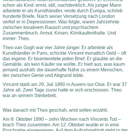
schon als Kind: ernst, still, nachdenklich. Als junger Mann
arbeitete er als Kunsthändler, reiste durch Europa, schrieb
hunderte Briefe. Nach seiner Versetzung nach London
verfiel er in Depressionen. Was folgte, waren Jahrzehnte
zwischen kreativem Rausch und psychischem
Zusammenbruch. Armut. Krisen. Klinikaufenthalte. Und
immer: Theo.
Theo van Gogh war vier Jahre jünger. Er arbeitete als
Kunsthändler in Paris, schickte Vincent monatlich Geld – oft
das eigene. Er beantwortete jeden Brief. Er glaubte an die
Gemälde, als kein Käufer sie wollte. Er hielt aus, was kaum
jemand aushält: die dauerhafte Nähe zu einem Menschen,
der zwischen Genie und Abgrund lebte.
Vincent starb am 29. Juli 1890 in Auvers-sur-Oise. Er war 37
Jahre alt. Zwei Tage zuvor hatte er sich erschossen. Theo
war an seinem Sterbebett.
Was danach mit Theo geschah, wird selten erzählt.
Am 9. Oktober 1890 – zehn Wochen nach Vincents Tod –
brach Theo zusammen. Am 12. Oktober wurde er in eine
Psychiatrie eingewiesen. Auf dem Aufnahmeblatt steht in der