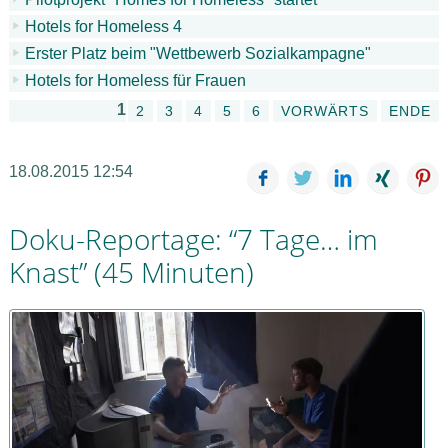
Hotels for Homeless 4
Erster Platz beim "Wettbewerb Sozialkampagne"
Hotels for Homeless für Frauen
1
2
3
4
5
6
VORWÄRTS
ENDE
18.08.2015 12:54
Facebook
Twitter
LinkedIn
Xing
P
Doku-Reportage: “7 Tage… im
Knast” (45 Minuten)